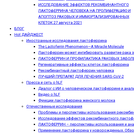
ИССЛЕДОВАНИЕ ЭффЕКТОВ РЕКОМБИНАНТНОГО
ЛАКТОфЕРРИНА ЧЕЛОВЕКА НА ПРОЛИфЕРАЦИЮ И
АПОПТОЗ РАКОВЫХ И ИММОРТАЛИЗИРОВАННЫХ
КЛЕТОК
27 августа 2021
БЛОГ
Hot
ДАЙДЖЕСТ
Иностранные исследования лактоферрина
The Lactoferrin Phenomenon—A Miracle Molecule
Лактоферрин может ингибировать развитие рака 
ЛАКТОФЕРРИН И ПРОФИЛАКТИКА РАКОВЫХ ЗАБОЛ
Регенеративные эффекты клеток лактоферрина
Рекомбинантный лактоферрин человека
ЛУЧШИЙ ПРЕПАРАТ ДЛЯ ЛЕЧЕНИЯ SARS-CoV-2
Пресса и сеть о hLF
Диалог с ИИ о человеческом лактоферрине и анал
Видео о hLF
Функции лактоферрина женского молока
Отечественные исследования
Проблемы и перспективы использования рекомбин
Исследование эффектов рекомбинантного лактофе
ЛАКТОФЕРРИН – перспективы использования и ан
Применение лактоферрина у новорожденных. Обзо