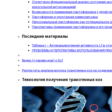
Структурно-функциональный анализ состояния экс
алкогольной интоксикацией
Возможности применения лактоферрина у детей пе
Лактоферрин и спонтанная ремиссия рака
Липосомальный лактоферрин как потенциальное с
Перспективы применения лактоферрина и его прои
Последние материалы
Таблица I – Антиканцерогенная активность Lf в от
ПРОБЛЕМЫ И ПЕРСПЕКТИВЫ ИСПОЛЬЗОВАНИЯ РЕК
Видео (с переводом) о hLF
Результаты анализа молока трансгенных коз на содержа
Технология получения трансгенных коз