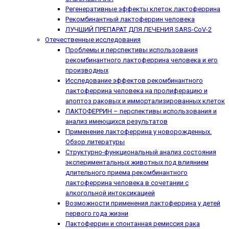
Регенеративные эффекты клеток лактоферрина
Рекомбинантный лактоферрин человека
ЛУЧШИЙ ПРЕПАРАТ ДЛЯ ЛЕЧЕНИЯ SARS-CoV-2
Отечественные исследования
Проблемы и перспективы использования
рекомбинантного лактоферрина человека и его
производных
Исследование эффектов рекомбинантного
лактоферрина человека на пролиферацию и
апоптоз раковых и иммортализированных клеток
ЛАКТОФЕРРИН – перспективы использования и
анализ имеющихся результатов
Применение лактоферрина у новорожденных.
Обзор литературы
Структурно-функциональный анализ состояния
экспериментальных животных под влиянием
длительного приема рекомбинантного
лактоферрина человека в сочетании с
алкогольной интоксикацией
Возможности применения лактоферрина у детей
первого года жизни
Лактоферрин и спонтанная ремиссия рака