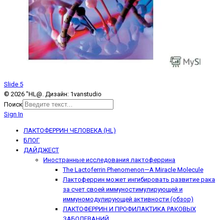
Slide 5
© 2026 "HL@. Дизайн: 1vanstudio
Поиск
Sign In
ЛАКТОФЕРРИН ЧЕЛОВЕКА (HL)
БЛОГ
ДАЙДЖЕСТ
Иностранные исследования лактоферрина
The Lactoferrin Phenomenon—A Miracle Molecule
Лактоферрин может ингибировать развитие рака
за счет своей иммуностимулирующей и
иммуномодулирующей активности (обзор)
ЛАКТОФЕРРИН И ПРОФИЛАКТИКА РАКОВЫХ
ЗАБОЛЕВАНИЙ