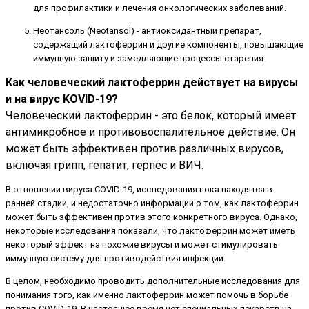
для профилактики и лечения онкологических заболеваний.
Неотансоль (Neotansol) - антиоксидантный препарат,
содержащий лактоферрин и другие компоненты, повышающие
иммунную защиту и замедляющие процессы старения.
Как человеческий лактоферрин действует на вирусы
и на вирус KOVID-19?
Человеческий лактоферрин - это белок, который имеет
антимикробное и противовоспалительное действие. Он
может быть эффективен против различных вирусов,
включая грипп, гепатит, герпес и ВИЧ.
В отношении вируса COVID-19, исследования пока находятся в
ранней стадии, и недостаточно информации о том, как лактоферрин
может быть эффективен против этого конкретного вируса. Однако,
некоторые исследования показали, что лактоферрин может иметь
некоторый эффект на похожие вирусы и может стимулировать
иммунную систему для противодействия инфекции.
В целом, необходимо проводить дополнительные исследования для
понимания того, как именно лактоферрин может помочь в борьбе
против COVID-19. В настоящее время нет специальных лекарств на