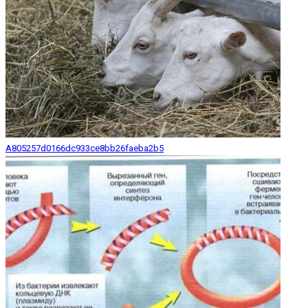
A805257d0166dc933ce8bb26faeba2b5