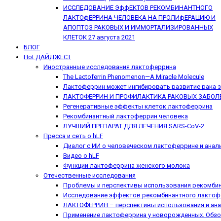
ИССЛЕДОВАНИЕ ЭффЕКТОВ РЕКОМБИНАНТНОГО
ЛАКТОфЕРРИНА ЧЕЛОВЕКА НА ПРОЛИфЕРАЦИЮ И
АПОПТОЗ РАКОВЫХ И ИММОРТАЛИЗИРОВАННЫХ
КЛЕТОК
27 августа 2021
БЛОГ
Hot
ДАЙДЖЕСТ
Иностранные исследования лактоферрина
The Lactoferrin Phenomenon—A Miracle Molecule
Лактоферрин может ингибировать развитие рака 
ЛАКТОФЕРРИН И ПРОФИЛАКТИКА РАКОВЫХ ЗАБОЛ
Регенеративные эффекты клеток лактоферрина
Рекомбинантный лактоферрин человека
ЛУЧШИЙ ПРЕПАРАТ ДЛЯ ЛЕЧЕНИЯ SARS-CoV-2
Пресса и сеть о hLF
Диалог с ИИ о человеческом лактоферрине и анал
Видео о hLF
Функции лактоферрина женского молока
Отечественные исследования
Проблемы и перспективы использования рекомбин
Исследование эффектов рекомбинантного лактофе
ЛАКТОФЕРРИН – перспективы использования и ан
Применение лактоферрина у новорожденных. Обзо