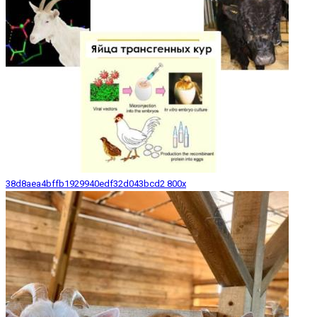
38d8aea4bffb1929940edf32d043bcd2 800x