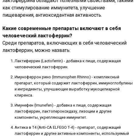
лактоферрина обладают полезными свойствами, такими
как стимулирование иммунитета, улучшение
пищеварения, антиоксидантная активность.
Какие современные препараты включают в себя
человеческий лактоферрин?
Среди препаратов, включающих в себя человеческий
лактоферрин, можно назвать:
Лактиферрин (Lactoferrin) - добавка к пище, содержащая
человеческий лактоферрин.
Имуноферрон рино (Immunophen Rhinno) - комплексный
препарат, который содержит лактоферрин, иммуноглобулины
и ингредиенты, улучшающие выработку мукоцилиарной
клиренса.
Имунефен (Imunefen) - добавка к пище, содержащая
лактоферрин, лактопероксидазу, лизоцим и другие
компоненты, укрепляющие иммунитет.
Антика в T4 (Anti-CA ELFEGO T-4) - препарат, содержащий
лактоферрин и другие активные компоненты, используемый