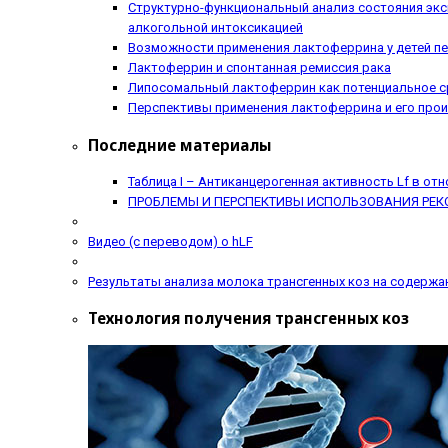
Структурно-функциональный анализ состояния экс
алкогольной интоксикацией
Возможности применения лактоферрина у детей пе
Лактоферрин и спонтанная ремиссия рака
Липосомальный лактоферрин как потенциальное с
Перспективы применения лактоферрина и его прои
Последние материалы
Таблица I – Антиканцерогенная активность Lf в от
ПРОБЛЕМЫ И ПЕРСПЕКТИВЫ ИСПОЛЬЗОВАНИЯ РЕК
Видео (с переводом) о hLF
Результаты анализа молока трансгенных коз на содержа
Технология получения трансгенных коз