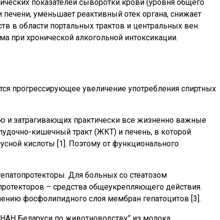
ических показателей сыворотки крови (уровня общего
 печени, уменьшает реактивный отек органа, снижает
в в области портальных трактов и центральных вен.
ма при хронической алкогольной интоксикации.
ется прогрессирующее увеличение употребления спиртных
мую и затрагивающих практически все жизненно важные
удочно-кишечный тракт (ЖКТ) и печень, в которой
сусной кислоты [1]. Поэтому от функционального
епатопротекторы. Для больных со стеатозом
опротекторов – средства общеукрепляющего действия.
нению фосфолипидного слоя мембран гепатоцитов [3].
 НАН Беларуси по животноводству” из молока