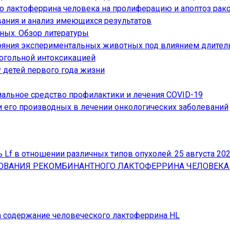
 лактоферрина человека на пролиферацию и апоптоз рак
ния и анализ имеющихся результатов
ных. Обзор литературы
ояния экспериментальных животных под влиянием длител
когольной интоксикацией
 детей первого года жизни
альное средство профилактики и лечения COVID-19
 его производных в лечении онкологических заболеваний
ь Lf в отношении различных типов опухолей.
25 августа 20
ВАНИЯ РЕКОМБИНАНТНОГО ЛАКТОФЕРРИНА ЧЕЛОВЕКА
а содержание человеческого лактоферрина HL