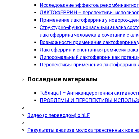
Исследование эффектов рекомбинантного
ЛАКТОФЕРРИН – перспективы использова
Применение лактоферрина у новорожден
Структурно-функциональный анализ сост
лактоферрина человека в сочетании с ал
Возможности применения лактоферрина у
Лактоферрин и спонтанная ремиссия рака
Липосомальный лактоферрин как потенци
Перспективы применения лактоферрина и
Последние материалы
Таблица I – Антиканцерогенная активност
ПРОБЛЕМЫ И ПЕРСПЕКТИВЫ ИСПОЛЬЗО
Видео (с переводом) о hLF
Результаты анализа молока трансгенных коз н