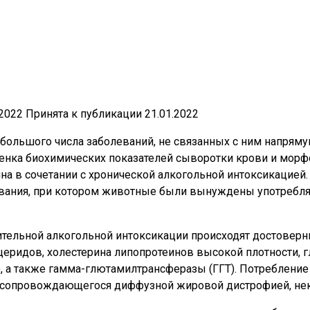
2022 Принята к публикации 21.01.2022
я большого числа заболеваний, не связанных с ним напря
ценка биохимических показателей сыворотки крови и мор
а в сочетании с хронической алкогольной интоксикацией
вания, при котором животные были вынуждены употреблят
ительной алкогольной интоксикации происходят достоверн
ридов, холестерина липопротеинов высокой плотности, 
, а также гамма-глютамилтрансферазы (ГГТ). Потребление
, сопровождающегося диффузной жировой дистрофией, нек