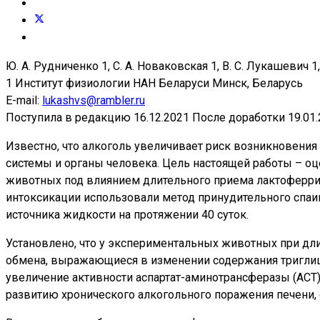
Ю. А. Рудниченко 1, С. А. Новаковская 1, В. С. Лукашевич 1,
1 Институт физиологии НАН Беларуси Минск, Беларусь
E-mail:
lukashvs@rambler.ru
Поступила в редакцию 16.12.2021 После доработки 19.01.
Известно, что алкоголь увеличивает риск возникновени
системы и органы человека. Цель настоящей работы – о
животных под влиянием длительного приема лактоферрин
интоксикации использовали метод принудительного спаи
источника жидкости на протяжении 40 суток.
Установлено, что у экспериментальных животных при дл
обмена, выражающиеся в изменении содержания триглице
увеличение активности аспартат-аминотрансферазы (АСТ)
развитию хронического алкогольного поражения печени