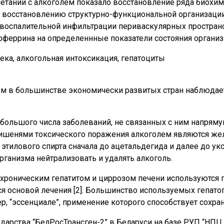
етании с алкоголем показало восстановление ряда биохим
ет восстановлению структурно-функциональной организации
воспалительной инфильтрации периваскулярных пространст
оферрина на определеннные показатели состояния организ
ка, алкогольная интоксикация, гепатоциты
ом в большинстве экономически развитых стран наблюда
я большого числа заболеваний, не связанных с ним напря
мишенями токсического поражения алкоголем являются жел
этилового спирта сначала до ацетальдегида и далее до ук
рганизма нейтрализовать и удалять алкоголь.
хроническим гепатитом и циррозом печени используются г
ся основой лечения [2]. Большинство используемых гепат
, “эссенциале”, применение которого способствует сохра
дарства “БелРосТрансген-2” в Беларуси на базе РУП “НПЦ