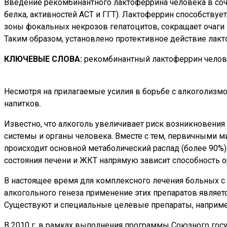
Введение рекомбинантного лактоферрина человека в соч
белка, активностей АСТ и ГГТ). Лактоферрин способству
зоны фокальных некрозов гепатоцитов, сокращает очаги 
Таким образом, установлено протективное действие лакт
КЛЮЧЕВЫЕ СЛОВА:
рекомбинантный лактоферрин челове
Несмотря на прилагаемые усилия в борьбе с алкоголизм
напитков.
Известно, что алкоголь увеличивает риск возникновени
системы и органы человека. Вместе с тем, первичными 
происходит основной метаболический распад (более 90%) 
состояния печени и ЖКТ напрямую зависит способность о
В настоящее время для комплексного лечения больных с 
алкогольного генеза применение этих препаратов являет
Существуют и специальные целевые препараты, например
В 2010 г. в рамках выполнения программы Союзного госу