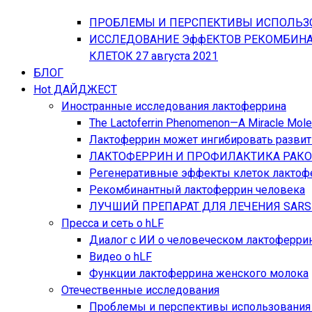
ПРОБЛЕМЫ И ПЕРСПЕКТИВЫ ИСПОЛЬЗО
ИССЛЕДОВАНИЕ ЭффЕКТОВ РЕКОМБИНА
КЛЕТОК
27 августа 2021
БЛОГ
Hot
ДАЙДЖЕСТ
Иностранные исследования лактоферрина
The Lactoferrin Phenomenon—A Miracle Mole
Лактоферрин может ингибировать развит
ЛАКТОФЕРРИН И ПРОФИЛАКТИКА РАК
Регенеративные эффекты клеток лактоф
Рекомбинантный лактоферрин человека
ЛУЧШИЙ ПРЕПАРАТ ДЛЯ ЛЕЧЕНИЯ SARS
Пресса и сеть о hLF
Диалог с ИИ о человеческом лактоферрин
Видео о hLF
Функции лактоферрина женского молока
Отечественные исследования
Проблемы и перспективы использования 